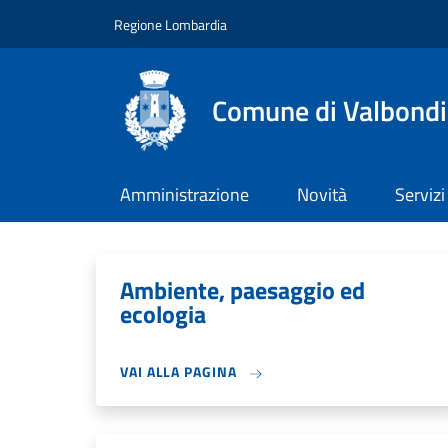
Salta al contenuto principale
Skip to footer content
Regione Lombardia
Comune di Valbond
Amministrazione
Novità
Servizi
Ambiente, paesaggio ed
ecologia
VAI ALLA PAGINA