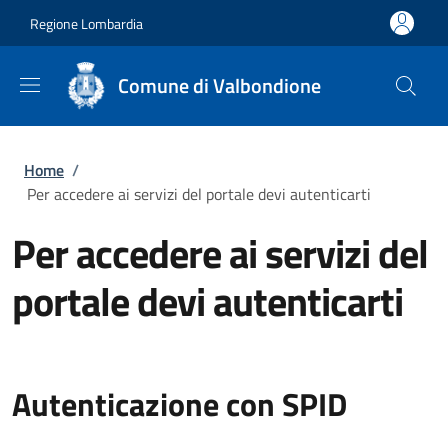
Salta al contenuto principale
Skip to footer content
Regione Lombardia
Comune di Valbondione
Briciole di pane
Home
/
Per accedere ai servizi del portale devi autenticarti
Per accedere ai servizi del
portale devi autenticarti
Autenticazione con SPID