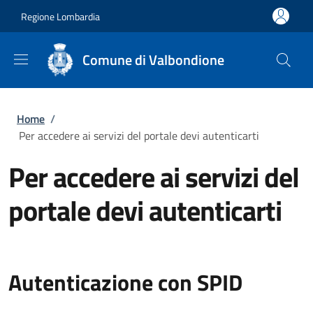
Salta al contenuto principale
Skip to footer content
Regione Lombardia
Comune di Valbondione
Briciole di pane
Home
/
Per accedere ai servizi del portale devi autenticarti
Per accedere ai servizi del
portale devi autenticarti
Autenticazione con SPID