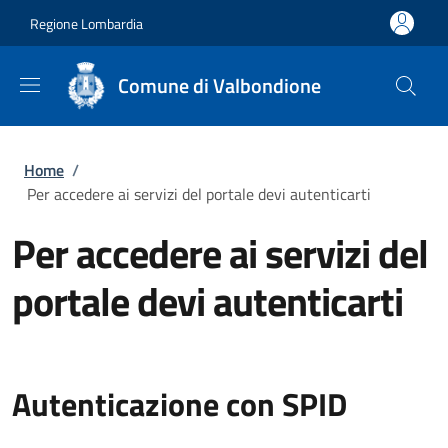
Salta al contenuto principale
Skip to footer content
Regione Lombardia
Comune di Valbondione
Briciole di pane
Home
/
Per accedere ai servizi del portale devi autenticarti
Per accedere ai servizi del
portale devi autenticarti
Autenticazione con SPID