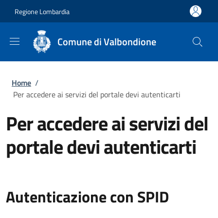
Salta al contenuto principale
Skip to footer content
Regione Lombardia
Comune di Valbondione
Briciole di pane
Home
/
Per accedere ai servizi del portale devi autenticarti
Per accedere ai servizi del
portale devi autenticarti
Autenticazione con SPID