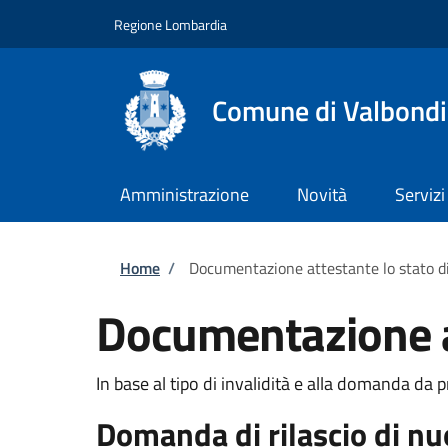
Salta al contenuto principale
Skip to footer content
Regione Lombardia
Comune di Valbond
Amministrazione
Novità
Servizi
Briciole di pane
Home
/
Documentazione attestante lo stato di
Documentazione at
In base al tipo di invalidità e alla domanda da 
Domanda di rilascio di n