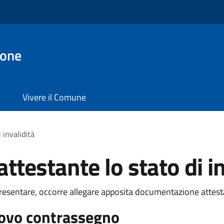
ione
Vivere il Comune
 invalidità
testante lo stato di in
presentare, occorre allegare apposita documentazione attestan
uovo contrassegno