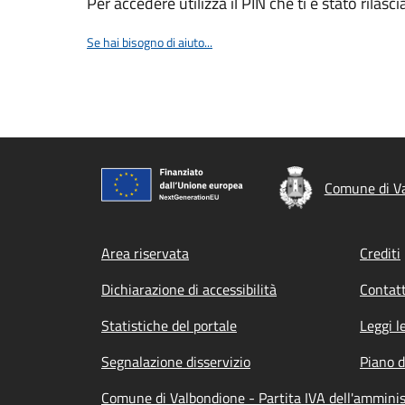
Per accedere utilizza il PIN che ti è stato rilasci
Se hai bisogno di aiuto...
Comune di V
Footer menu
Area riservata
Crediti
Dichiarazione di accessibilità
Contatt
Statistiche del portale
Leggi l
Segnalazione disservizio
Piano d
Comune di Valbondione - Partita IVA dell'ammin