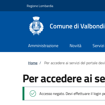
Salta al contenuto principale
Skip to footer content
Regione Lombardia
Comune di Valbond
Amministrazione
Novità
Servizi
Briciole di pane
Home
/
Per accedere ai servizi del portale dev
Per accedere ai se
Messaggio di stato
Accesso negato. Devi effettuare il login 