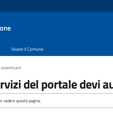
ione
Vivere il Comune
i autenticarti
rvizi del portale devi a
per vedere questa pagina.