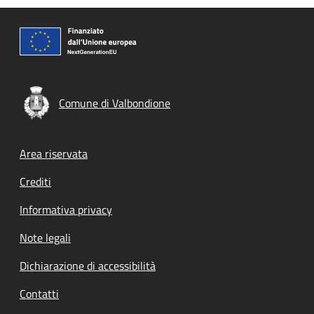
Comune di Valbondione
Footer menu
Area riservata
Crediti
Informativa privacy
Note legali
Dichiarazione di accessibilità
Contatti