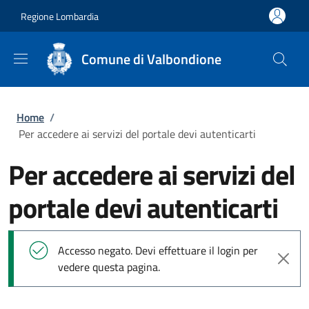
Salta al contenuto principale
Skip to footer content
Regione Lombardia
Comune di Valbondione
Briciole di pane
Home
/
Per accedere ai servizi del portale devi autenticarti
Per accedere ai servizi del
portale devi autenticarti
Messaggio di stato
Accesso negato. Devi effettuare il login per
vedere questa pagina.