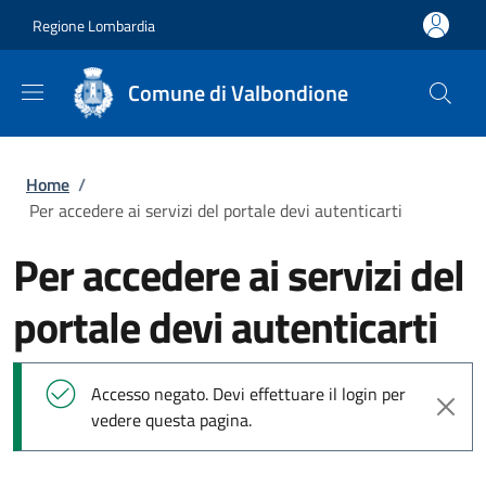
Salta al contenuto principale
Skip to footer content
Regione Lombardia
Comune di Valbondione
Briciole di pane
Home
/
Per accedere ai servizi del portale devi autenticarti
Per accedere ai servizi del
portale devi autenticarti
Messaggio di stato
Accesso negato. Devi effettuare il login per
vedere questa pagina.