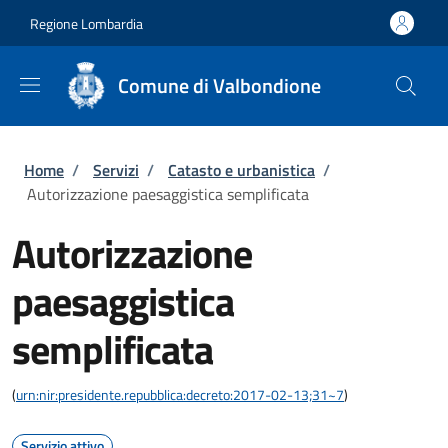
Salta al contenuto principale
Skip to footer content
Regione Lombardia
Comune di Valbondione
Briciole di pane
Home
/
Servizi
/
Catasto e urbanistica
/
Autorizzazione paesaggistica semplificata
Autorizzazione
paesaggistica
semplificata
(
urn:nir:presidente.repubblica:decreto:2017-02-13;31~7
)
Servizio attivo