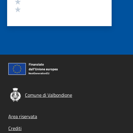
Valuta 2 stelle su 5
Valuta 1 stelle su 5
Comune di Valbondione
Footer menu
Area riservata
Crediti