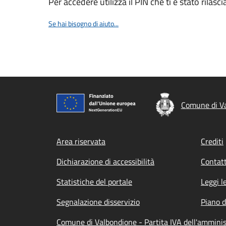
Per accedere utilizza il PIN che ti è stato rilasci
Se hai bisogno di aiuto...
Comune di V
Footer menu
Area riservata
Crediti
Dichiarazione di accessibilità
Contatt
Statistiche del portale
Leggi l
Segnalazione disservizio
Piano d
Comune di Valbondione - Partita IVA dell'ammin