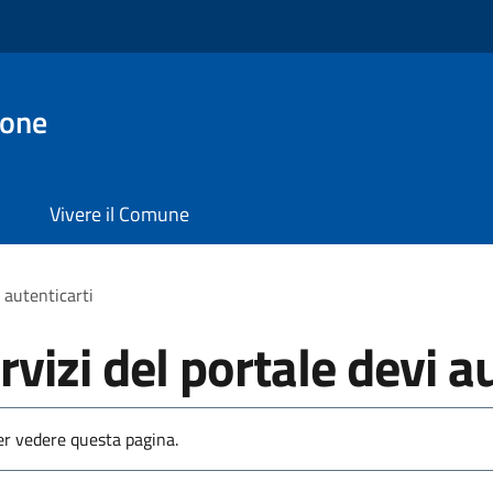
ione
Vivere il Comune
i autenticarti
rvizi del portale devi a
per vedere questa pagina.