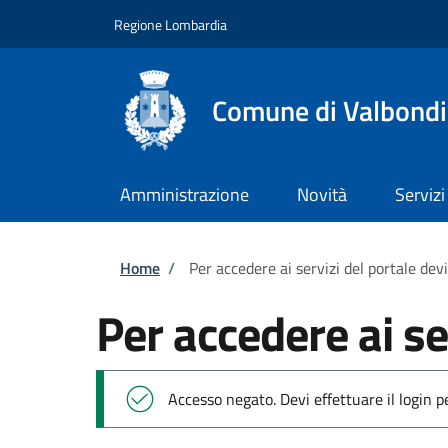
Salta al contenuto principale
Skip to footer content
Regione Lombardia
Comune di Valbond
Amministrazione
Novità
Servizi
Briciole di pane
Home
/
Per accedere ai servizi del portale dev
Per accedere ai se
Messaggio di stato
Accesso negato. Devi effettuare il login 