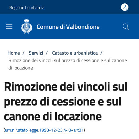
Salta al contenuto principale
Skip to footer content
Regione Lombardia
Comune di Valbondione
Briciole di pane
Home
/
Servizi
/
Catasto e urbanistica
/
Rimozione dei vincoli sul prezzo di cessione e sul canone
di locazione
Rimozione dei vincoli sul
prezzo di cessione e sul
canone di locazione
(
urn:nir:stato:legge:1998-12-23;448~art31
)