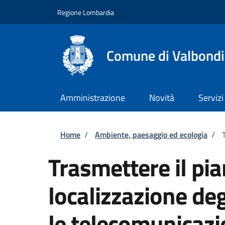
Salta al contenuto principale
Skip to footer content
Regione Lombardia
Comune di Valbond
Amministrazione
Novità
Servizi
Briciole di pane
Home
/
Ambiente, paesaggio ed ecologia
/
Trasmettere il pi
localizzazione degl
le telecomunicazio