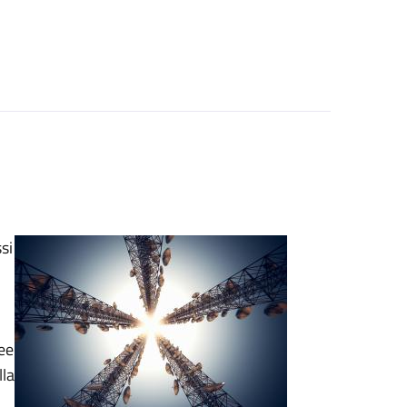
si
ree
lla