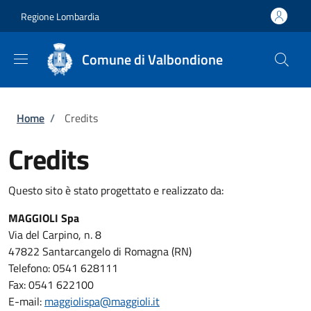
Salta al contenuto principale
Skip to footer content
Regione Lombardia
Comune di Valbondione
Briciole di pane
Home
/
Credits
Credits
Questo sito è stato progettato e realizzato da:
MAGGIOLI Spa
Via del Carpino, n. 8
47822 Santarcangelo di Romagna (RN)
Telefono: 0541 628111
Fax: 0541 622100
E-mail:
maggiolispa@maggioli.it