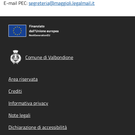
E-mail PEC:
segreteria@maggioli.legalmail.it
Comune di Valbondione
Footer menu
Area riservata
Crediti
Informativa privacy
Note legali
Dichiarazione di accessibilità