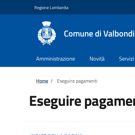
Salta al contenuto principale
Skip to footer content
Regione Lombardia
Comune di Valbond
Amministrazione
Novità
Servizi
Briciole di pane
Home
/
Eseguire pagamenti
Eseguire pagamen