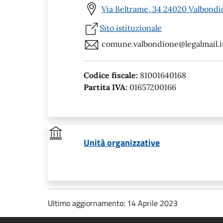
Via Beltrame, 34 24020 Valbondi
Sito istituzionale
comune.valbondione@legalmail.i
Codice fiscale:
81001640168
Partita IVA:
01657200166
Unità organizzative
Ultimo aggiornamento: 14 Aprile 2023