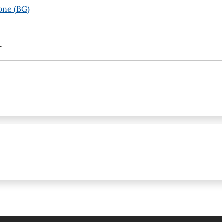
one (BG)
t