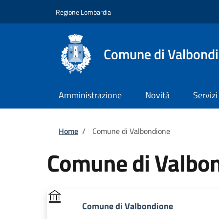
Salta al contenuto principale
Skip to footer content
Regione Lombardia
Comune di Valbond
Amministrazione
Novità
Servizi
Briciole di pane
Home
/
Comune di Valbondione
Comune di Valbo
Comune di Valbondione