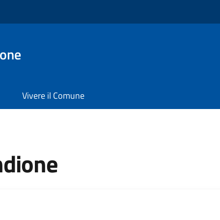
ione
Vivere il Comune
ndione