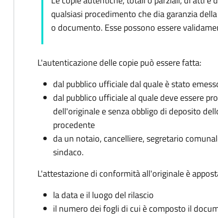
Le copie autentiche, totali o parziali, di att
qualsiasi procedimento che dia garanzia della 
o documento. Esse possono essere validamente
L'autenticazione delle copie può essere fatta:
dal pubblico ufficiale dal quale è stato emesso
dal pubblico ufficiale al quale deve essere p
dell'originale e senza obbligo di deposito de
procedente
da un notaio, cancelliere, segretario comunale
sindaco.
L'attestazione di conformità all'originale è appost
la data e il luogo del rilascio
il numero dei fogli di cui è composto il doc