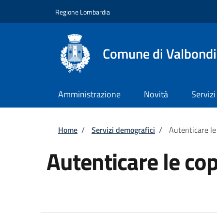
Salta al contenuto principale
Skip to footer content
Regione Lombardia
Comune di Valbond
Amministrazione
Novità
Servizi
Briciole di pane
Home
/
Servizi demografici
/
Autenticare le
Autenticare le co