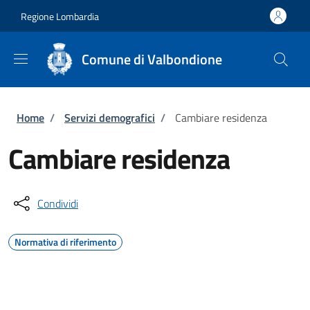
Salta al contenuto principale
Skip to footer content
Regione Lombardia
Comune di Valbondione
Briciole di pane
Home
/
Servizi demografici
/
Cambiare residenza
Cambiare residenza
Condividi
Normativa di riferimento