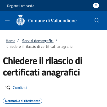
Salta al contenuto principale
Skip to footer content
Regione Lombardia
Comune di Valbondione
Briciole di pane
Home
/
Servizi demografici
/
Chiedere il rilascio di certificati anagrafici
Chiedere il rilascio di
certificati anagrafici
Condividi
Normativa di riferimento