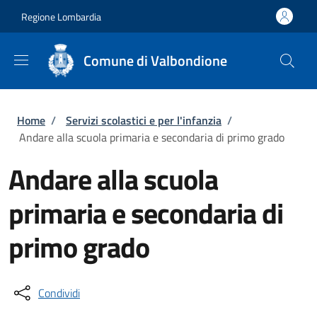
Salta al contenuto principale
Skip to footer content
Regione Lombardia
Comune di Valbondione
Briciole di pane
Home
/
Servizi scolastici e per l'infanzia
/
Andare alla scuola primaria e secondaria di primo grado
Andare alla scuola
primaria e secondaria di
primo grado
Condividi