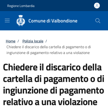
Salta al contenuto principale
Skip to footer content
Regione Lombardia
Comune di Valbondione
Briciole di pane
Home
/
Polizia locale
/
Chiedere il discarico della cartella di pagamento o di
ingiunzione di pagamento relativo a una violazione
Chiedere il discarico della
cartella di pagamento o di
ingiunzione di pagamento
relativo a una violazione