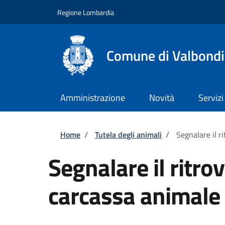
Salta al contenuto principale
Skip to footer content
Regione Lombardia
Comune di Valbond
Amministrazione
Novità
Servizi
Briciole di pane
Home
/
Tutela degli animali
/
Segnalare il 
Segnalare il ritr
carcassa animale