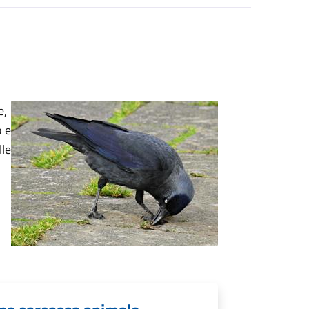
e,
o e
lle