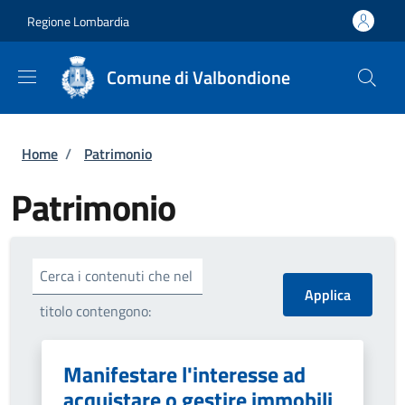
Salta al contenuto principale
Skip to footer content
Regione Lombardia
Comune di Valbondione
Briciole di pane
Home
/
Patrimonio
Patrimonio
Cerca i contenuti che nel
titolo contengono:
Manifestare l'interesse ad
acquistare o gestire immobili