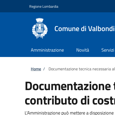
Salta al contenuto principale
Skip to footer content
Regione Lombardia
Comune di Valbond
Amministrazione
Novità
Servizi
Briciole di pane
Home
/
Documentazione tecnica necessaria al 
Documentazione te
contributo di cos
L'Amministrazione può mettere a disposizione dei