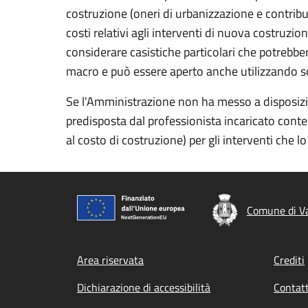
costruzione (oneri di urbanizzazione e contribut
costi relativi agli interventi di nuova costruz
considerare casistiche particolari che potrebbe
macro e può essere aperto anche utilizzando 
Se l'Amministrazione non ha messo a disposizio
predisposta dal professionista incaricato conten
al costo di costruzione) per gli interventi che 
Comune di V
Footer menu
Area riservata
Crediti
Dichiarazione di accessibilità
Contatt