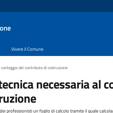
ione
Vivere il Comune
conteggio del contributo di costruzione
cnica necessaria al c
truzione
 professionisti un foglio di calcolo tramite il quale calcolare