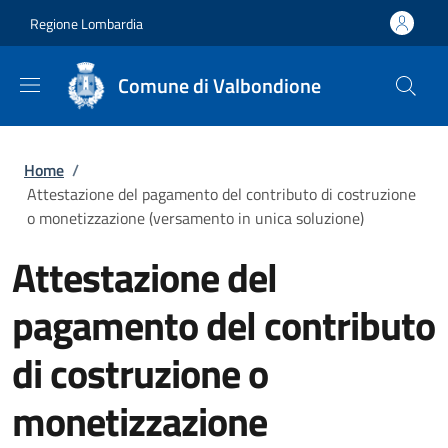
Salta al contenuto principale
Skip to footer content
Regione Lombardia
Comune di Valbondione
Briciole di pane
Home
/
Attestazione del pagamento del contributo di costruzione
o monetizzazione (versamento in unica soluzione)
Attestazione del
pagamento del contributo
di costruzione o
monetizzazione