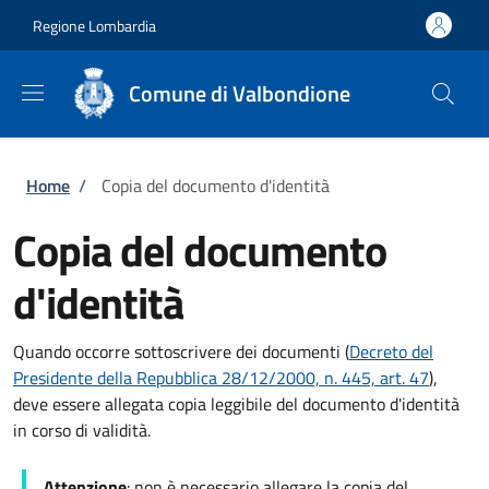
Salta al contenuto principale
Skip to footer content
Regione Lombardia
Comune di Valbondione
Briciole di pane
Home
/
Copia del documento d'identità
Copia del documento
d'identità
Quando occorre sottoscrivere dei documenti (
Decreto del
Presidente della Repubblica 28/12/2000, n. 445, art. 47
),
deve essere allegata copia leggibile del documento d'identità
in corso di validità.
Attenzione
: non è necessario allegare la copia del