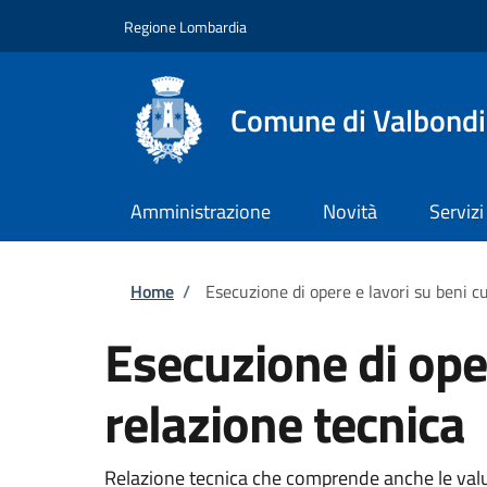
Salta al contenuto principale
Skip to footer content
Regione Lombardia
Comune di Valbond
Amministrazione
Novità
Servizi
Briciole di pane
Home
/
Esecuzione di opere e lavori su beni cu
Esecuzione di oper
relazione tecnica
Relazione tecnica che comprende anche le valutaz