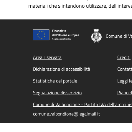
materiali che s’intendono utilizzare, dell’interve
Comune di V
Footer menu
Area riservata
Crediti
Dichiarazione di accessibilità
Contatt
Statistiche del portale
Leggi l
Segnalazione disservizio
Piano d
Comune di Valbondione - Partita IVA dell'ammin
comune.valbondione@legalmail.it