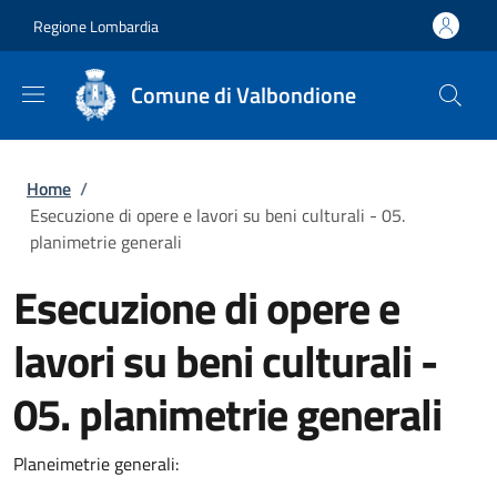
Salta al contenuto principale
Skip to footer content
Regione Lombardia
Comune di Valbondione
Briciole di pane
Home
/
Esecuzione di opere e lavori su beni culturali - 05.
planimetrie generali
Esecuzione di opere e
lavori su beni culturali -
05. planimetrie generali
Planeimetrie generali: