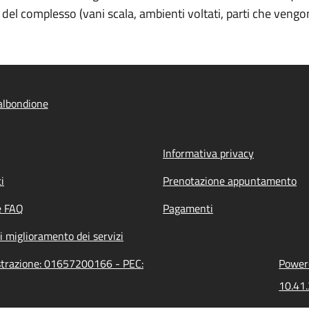
e del complesso (vani scala, ambienti voltati, parti che veng
albondione
Informativa privacy
i
Prenotazione appuntamento
e FAQ
Pagamenti
i miglioramento dei servizi
istrazione: 01657200166 - PEC:
Powere
10.41.