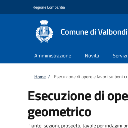
Salta al contenuto principale
Skip to footer content
Regione Lombardia
Comune di Valbond
Amministrazione
Novità
Servizi
Briciole di pane
Home
/
Esecuzione di opere e lavori su beni cu
Esecuzione di opere
geometrico
Piante, sezioni, prospetti, tavole per indagini p