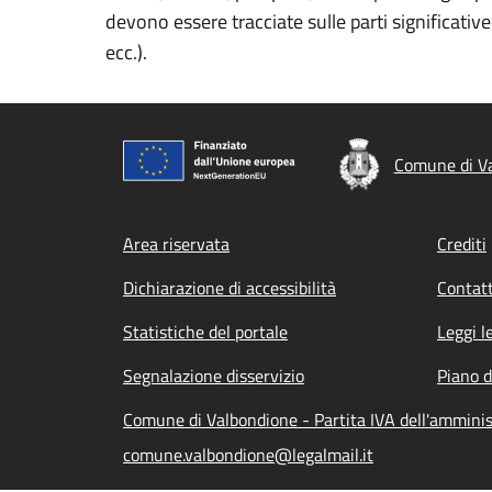
devono essere tracciate sulle parti significativ
ecc.).
Comune di V
Footer menu
Area riservata
Crediti
Dichiarazione di accessibilità
Contatt
Statistiche del portale
Leggi l
Segnalazione disservizio
Piano d
Comune di Valbondione - Partita IVA dell'ammin
comune.valbondione@legalmail.it