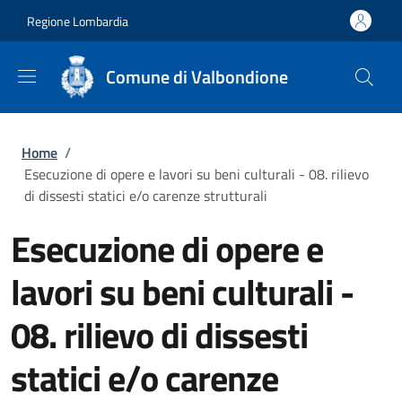
Salta al contenuto principale
Skip to footer content
Regione Lombardia
Comune di Valbondione
Briciole di pane
Home
/
Esecuzione di opere e lavori su beni culturali - 08. rilievo
di dissesti statici e/o carenze strutturali
Esecuzione di opere e
lavori su beni culturali -
08. rilievo di dissesti
statici e/o carenze