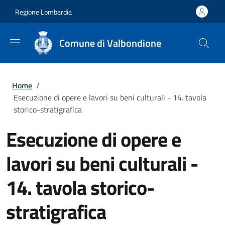
Salta al contenuto principale
Skip to footer content
Regione Lombardia
Comune di Valbondione
Briciole di pane
Home
/
Esecuzione di opere e lavori su beni culturali - 14. tavola
storico-stratigrafica
Esecuzione di opere e
lavori su beni culturali -
14. tavola storico-
stratigrafica