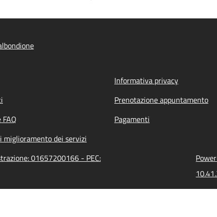
albondione
Informativa privacy
i
Prenotazione appuntamento
e FAQ
Pagamenti
i miglioramento dei servizi
istrazione: 01657200166 - PEC:
Powere
10.41.