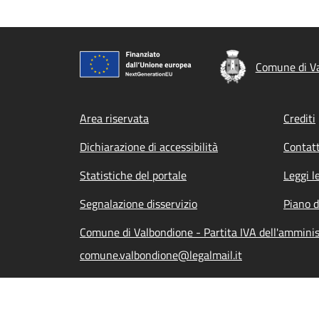
Comune di V
Footer menu
Area riservata
Crediti
Dichiarazione di accessibilità
Contatt
Statistiche del portale
Leggi l
Segnalazione disservizio
Piano d
Comune di Valbondione - Partita IVA dell'ammin
comune.valbondione@legalmail.it