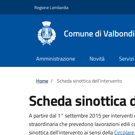
Salta al contenuto principale
Skip to footer content
Regione Lombardia
Comune di Valbond
Amministrazione
Novità
Servizi
Briciole di pane
Home
/
Scheda sinottica dell’intervento
Scheda sinottica d
A partire dal 1° settembre 2015 per interventi
straordinaria che prevedono lavorazioni edili 
sinottica dell'intervento ai sensi della
Circolar