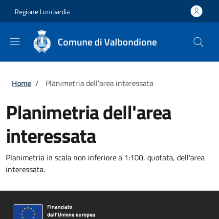
Salta al contenuto principale
Skip to footer content
Regione Lombardia
Comune di Valbondione
Briciole di pane
Home
/
Planimetria dell'area interessata
Planimetria dell'area
interessata
Planimetria in scala non inferiore a 1:100, quotata, dell'area
interessata.