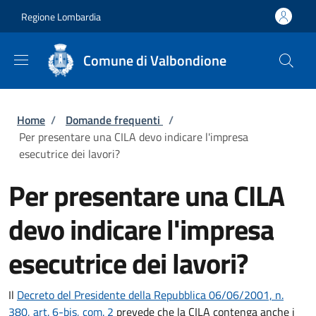
Salta al contenuto principale
Skip to footer content
Regione Lombardia
Comune di Valbondione
Briciole di pane
Home
/
Domande frequenti
/
Per presentare una CILA devo indicare l'impresa
esecutrice dei lavori?
Per presentare una CILA
devo indicare l'impresa
esecutrice dei lavori?
Il
Decreto del Presidente della Repubblica 06/06/2001, n.
380, art. 6-bis, com. 2
prevede che la CILA contenga anche i