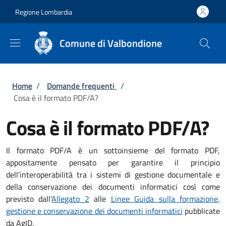
Salta al contenuto principale
Skip to footer content
Regione Lombardia
Comune di Valbondione
Briciole di pane
Home
/
Domande frequenti
/
Cosa è il formato PDF/A?
Cosa è il formato PDF/A?
Il formato PDF/A è un sottoinsieme del formato PDF,
appositamente pensato per garantire il principio
dell’interoperabilità tra i sistemi di gestione documentale e
della conservazione dei documenti informatici così come
previsto dall'
Allegato 2
alle
Linee Guida sulla formazione,
gestione e conservazione dei documenti informatici
pubblicate
da AgID.