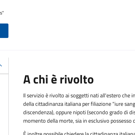
s"
A chi è rivolto
Il servizio è rivolto ai soggetti nati all'estero ch
della cittadinanza italiana per filiazione "iure sang
discendenza), oppure nipoti (secondo grado di disc
momento della morte, sia in esclusivo possesso de
È inoltre possibile chiedere la cittadinanza italiana