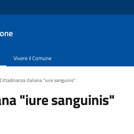
ione
Vivere il Comune
Cittadinanza italiana "iure sanguinis"
ana "iure sanguinis"