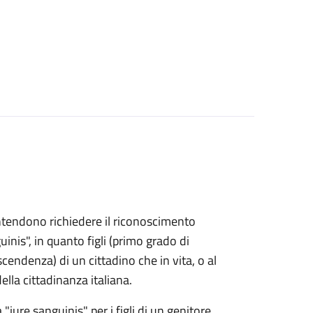
e intendono richiedere il riconoscimento
uinis", in quanto figli (primo grado di
endenza) di un cittadino che in vita, o al
lla cittadinanza italiana.
 "iure sanguinis" per i figli di un genitore