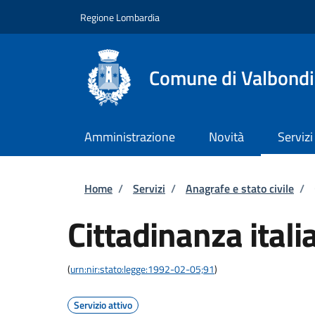
Salta al contenuto principale
Skip to footer content
Regione Lombardia
Comune di Valbond
Amministrazione
Novità
Servizi
Briciole di pane
Home
/
Servizi
/
Anagrafe e stato civile
/
Cittadinanza itali
(
urn:nir:stato:legge:1992-02-05;91
)
Servizio attivo