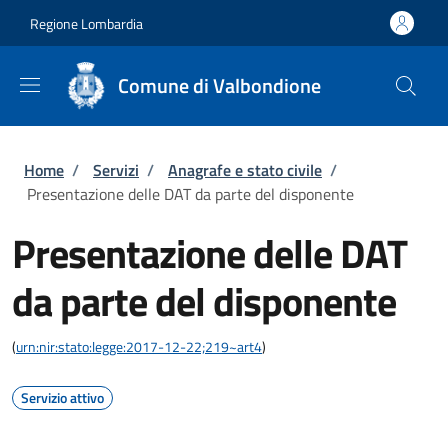
Salta al contenuto principale
Skip to footer content
Regione Lombardia
Comune di Valbondione
Briciole di pane
Home
/
Servizi
/
Anagrafe e stato civile
/
Presentazione delle DAT da parte del disponente
Presentazione delle DAT
da parte del disponente
(
urn:nir:stato:legge:2017-12-22;219~art4
)
Servizio attivo