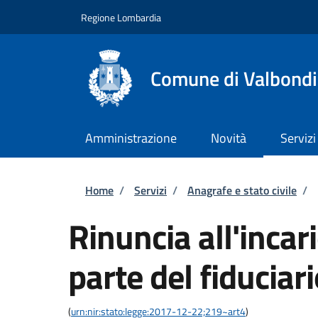
Salta al contenuto principale
Skip to footer content
Regione Lombardia
Comune di Valbond
Amministrazione
Novità
Servizi
Briciole di pane
Home
/
Servizi
/
Anagrafe e stato civile
/
Rinuncia all'incari
parte del fiduciar
(
urn:nir:stato:legge:2017-12-22;219~art4
)