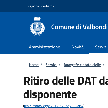
Salta al contenuto principale
Skip to footer content
Regione Lombardia
Comune di Valbond
Amministrazione
Novità
Servizi
Briciole di pane
Home
/
Servizi
/
Anagrafe e stato civile
/
Ritiro delle DAT d
disponente
(
urn:nir:stato:legge:2017-12-22;219~art4
)