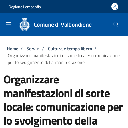
Salta al contenuto principale
Skip to footer content
Regione Lombardia
Comune di Valbondione
Briciole di pane
Home
/
Servizi
/
Cultura e tempo libero
/
Organizzare manifestazioni di sorte locale: comunicazione
per lo svolgimento della manifestazione
Organizzare
manifestazioni di sorte
locale: comunicazione per
lo svolgimento della