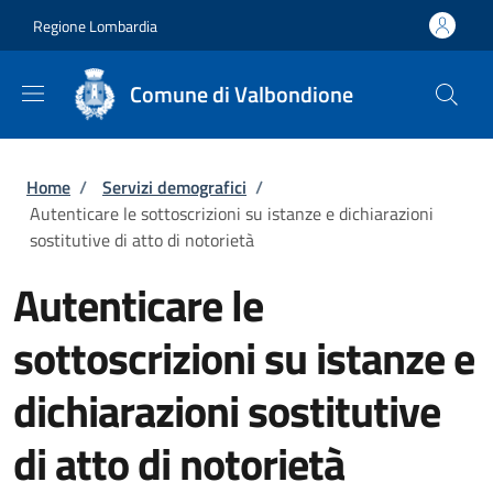
Salta al contenuto principale
Skip to footer content
Regione Lombardia
Comune di Valbondione
Briciole di pane
Home
/
Servizi demografici
/
Autenticare le sottoscrizioni su istanze e dichiarazioni
sostitutive di atto di notorietà
Autenticare le
sottoscrizioni su istanze e
dichiarazioni sostitutive
di atto di notorietà