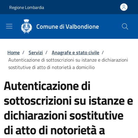
Salta al contenuto principale
Skip to footer content
Regione Lombardia
Comune di Valbondione
Briciole di pane
Home
/
Servizi
/
Anagrafe e stato civile
/
Autenticazione di sottoscrizioni su istanze e dichiarazioni
sostitutive di atto di notorietà a domicilio
Autenticazione di
sottoscrizioni su istanze e
dichiarazioni sostitutive
di atto di notorietà a