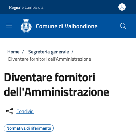
Salta al contenuto principale
Skip to footer content
Regione Lombardia
Comune di Valbondione
Briciole di pane
Home
/
Segreteria generale
/
Diventare fornitori dell'Amministrazione
Diventare fornitori
dell'Amministrazione
Condividi
Normativa di riferimento