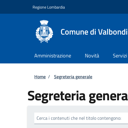
Salta al contenuto principale
Skip to footer content
Regione Lombardia
Comune di Valbond
Amministrazione
Novità
Servizi
Briciole di pane
Home
/
Segreteria generale
Segreteria genera
Cerca i contenuti che nel titolo contengono: