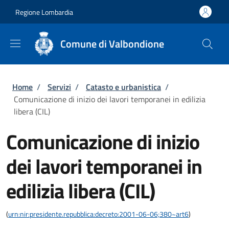
Salta al contenuto principale
Skip to footer content
Regione Lombardia
Comune di Valbondione
Briciole di pane
Home
/
Servizi
/
Catasto e urbanistica
/
Comunicazione di inizio dei lavori temporanei in edilizia
libera (CIL)
Comunicazione di inizio
dei lavori temporanei in
edilizia libera (CIL)
(
urn:nir:presidente.repubblica:decreto:2001-06-06;380~art6
)