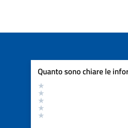
Quanto sono chiare le info
Valutazione
Valuta 5 stelle su 5
Valuta 4 stelle su 5
Valuta 3 stelle su 5
Valuta 2 stelle su 5
Valuta 1 stelle su 5