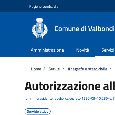
Salta al contenuto principale
Skip to footer content
Regione Lombardia
Comune di Valbond
Amministrazione
Novità
Servizi
Briciole di pane
Home
/
Servizi
/
Anagrafe e stato civile
/
Autorizzazione al
(
urn:nir:presidente.repubblica:decreto:1990-09-10;285~ar
Servizio attivo