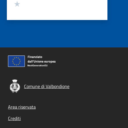
Valuta 1 stelle su 5
Comune di Valbondione
Footer menu
Area riservata
Crediti