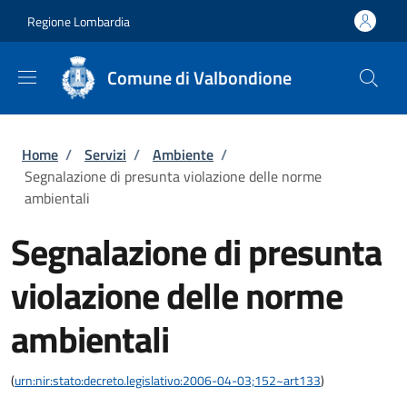
Salta al contenuto principale
Skip to footer content
Regione Lombardia
Comune di Valbondione
Briciole di pane
Home
/
Servizi
/
Ambiente
/
Segnalazione di presunta violazione delle norme
ambientali
Segnalazione di presunta
violazione delle norme
ambientali
(
urn:nir:stato:decreto.legislativo:2006-04-03;152~art133
)