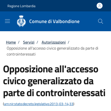
Salta al contenuto principale
Skip to footer content
Regione Lombardia
Comune di Valbondione
Briciole di pane
Home
/
Servizi
/
Autorizzazioni
/
Opposizione all'accesso civico generalizzato da parte di
controinteressati
Opposizione all'accesso
civico generalizzato da
parte di controinteressati
(
urn:nir:stato:decreto.legislativo:2013-03-14;33
)