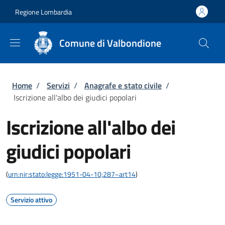
Salta al contenuto principale
Skip to footer content
Regione Lombardia
Comune di Valbondione
Briciole di pane
Home
/
Servizi
/
Anagrafe e stato civile
/
Iscrizione all'albo dei giudici popolari
Iscrizione all'albo dei
giudici popolari
(
urn:nir:stato:legge:1951-04-10;287~art14
)
Servizio attivo